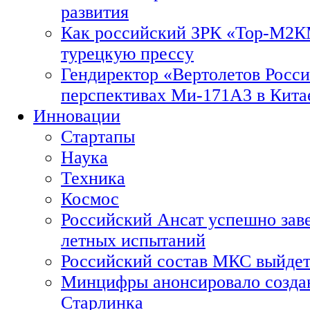
развития
Как российский ЗРК «Тор-М2
турецкую прессу
Гендиректор «Вертолетов Росси
перспективах Ми-171А3 в Кита
Инновации
Стартапы
Наука
Техника
Космос
Российский Ансат успешно зав
летных испытаний
Российский состав МКС выйдет
Минцифры анонсировало созда
Старлинка