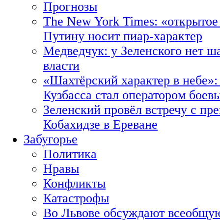
Прогнозы
The New York Times: «открытое
Путину носит пиар-характер
Медведчук: у Зеленского нет ш
власти
«Шахтёрский характер в небе»:
Кузбасса стал оператором боев
Зеленский провёл встречу с пр
Кобахидзе в Ереване
Забугорье
Политика
Нравы
Конфликты
Катастрофы
Во Львове обсуждают всеобщую