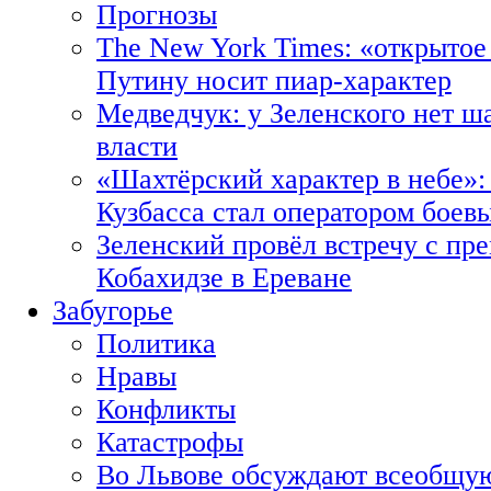
Прогнозы
The New York Times: «открытое
Путину носит пиар-характер
Медведчук: у Зеленского нет ш
власти
«Шахтёрский характер в небе»:
Кузбасса стал оператором боев
Зеленский провёл встречу с пр
Кобахидзе в Ереване
Забугорье
Политика
Нравы
Конфликты
Катастрофы
Во Львове обсуждают всеобщую