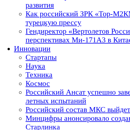
развития
Как российский ЗРК «Тор-М2
турецкую прессу
Гендиректор «Вертолетов Росси
перспективах Ми-171А3 в Кита
Инновации
Стартапы
Наука
Техника
Космос
Российский Ансат успешно зав
летных испытаний
Российский состав МКС выйдет
Минцифры анонсировало созда
Старлинка