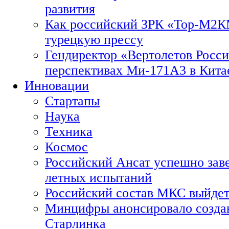
развития
Как российский ЗРК «Тор-М2
турецкую прессу
Гендиректор «Вертолетов Росси
перспективах Ми-171А3 в Кита
Инновации
Стартапы
Наука
Техника
Космос
Российский Ансат успешно зав
летных испытаний
Российский состав МКС выйдет
Минцифры анонсировало созда
Старлинка