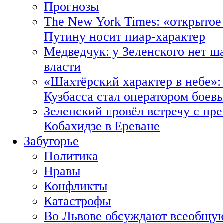
Прогнозы
The New York Times: «открытое
Путину носит пиар-характер
Медведчук: у Зеленского нет ш
власти
«Шахтёрский характер в небе»:
Кузбасса стал оператором боев
Зеленский провёл встречу с пр
Кобахидзе в Ереване
Забугорье
Политика
Нравы
Конфликты
Катастрофы
Во Львове обсуждают всеобщую