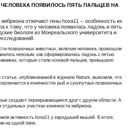
У ЧЕЛОВЕКА ПОЯВИЛОСЬ ПЯТЬ ПАЛЬЦЕВ НА
е эмбриона отвечают гены hoxa11 – особенность их
а к тому, что у человека появилась ладонь и пять
дские биологи из Монреальского университета и
исследований.
ости позвоночных животных, включая человека, произошли
авалось неясным, как сформировалась ладонь с пятью
плавниках, которые стали основой пальцев, превышало
в статье, опубликованной в журнале Nature, выяснили, что
 различается в конечностях рыб и сухопутных позвоночных
торые создают перекрывающиеся друг с другом области. А
в отдельных участках конечности эмбриона.
нили активность hoxa11 у зародышей мышей. В итоге,
ми на одной лапе.