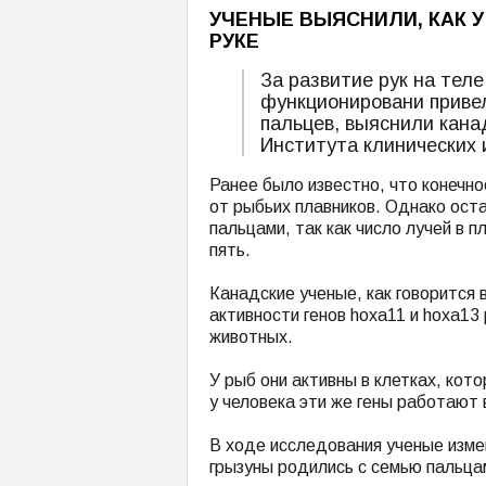
УЧЕНЫЕ ВЫЯСНИЛИ, КАК 
РУКЕ
За развитие рук на тел
функционировани привел
пальцев, выяснили кана
Института клинических 
Ранее было известно, что конечн
от рыбьих плавников. Однако ост
пальцами, так как число лучей в 
пять.
Канадские ученые, как говорится 
активности генов hoxa11 и hoxa13
животных.
У рыб они активны в клетках, ко
у человека эти же гены работают 
В ходе исследования ученые изме
грызуны родились с семью пальца