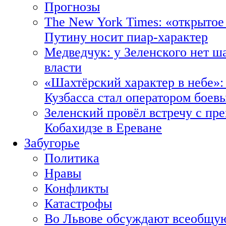
Прогнозы
The New York Times: «открытое
Путину носит пиар-характер
Медведчук: у Зеленского нет ш
власти
«Шахтёрский характер в небе»:
Кузбасса стал оператором боев
Зеленский провёл встречу с пр
Кобахидзе в Ереване
Забугорье
Политика
Нравы
Конфликты
Катастрофы
Во Львове обсуждают всеобщую