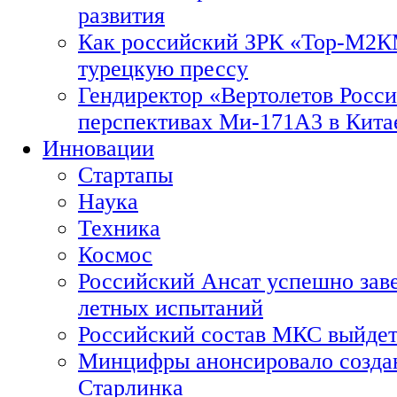
развития
Как российский ЗРК «Тор-М2
турецкую прессу
Гендиректор «Вертолетов Росси
перспективах Ми-171А3 в Кита
Инновации
Стартапы
Наука
Техника
Космос
Российский Ансат успешно зав
летных испытаний
Российский состав МКС выйдет
Минцифры анонсировало созда
Старлинка