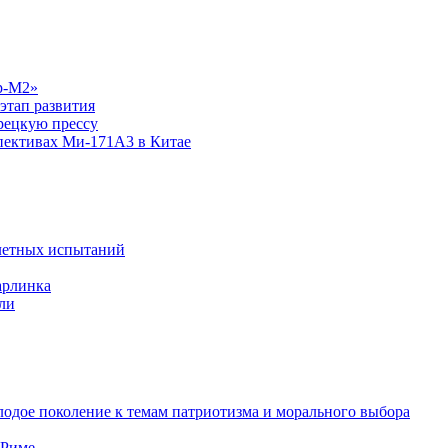
р-М2»
этап развития
рецкую прессу
спективах Ми-171А3 в Китае
летных испытаний
арлинка
ли
одое поколение к темам патриотизма и морального выбора
 Риме