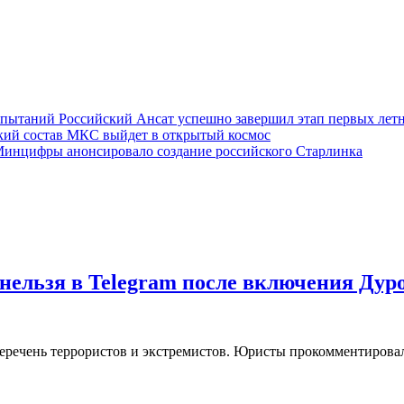
Российский Ансат успешно завершил этап первых ле
кий состав МКС выйдет в открытый космос
инцифры анонсировало создание российского Старлинка
нельзя в Telegram после включения Дур
еречень террористов и экстремистов. Юристы прокомментировал