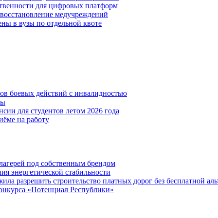
ственности для цифровых платформ
и восстановление медучреждений
ены в вузы по отдельной квоте
нов боевых действий с инвалидностью
ты
сии для студентов летом 2026 года
иёме на работу
х лагерей под собственным брендом
ния энергетической стабильности
ла разрешить строительство платных дорог без бесплатной ал
онкурса «Потенциал Республики»