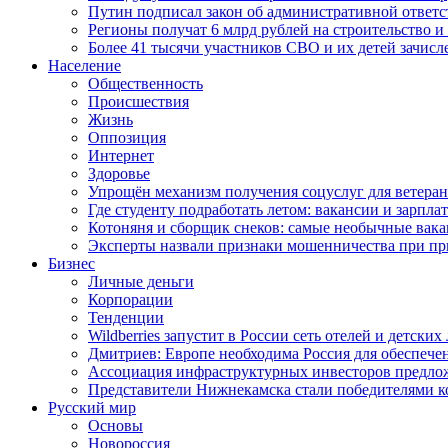
Путин подписал закон об административной ответ
Регионы получат 6 млрд рублей на строительство 
Более 41 тысячи участников СВО и их детей зачисл
Население
Общественность
Происшествия
Жизнь
Оппозиция
Интернет
Здоровье
Упрощён механизм получения соцуслуг для ветера
Где студенту подработать летом: вакансии и зарпла
Котоняня и сборщик снеков: самые необычные вакан
Эксперты назвали признаки мошенничества при пр
Бизнес
Личные деньги
Корпорации
Тенденции
Wildberries запустит в России сеть отелей и детски
Дмитриев: Европе необходима Россия для обеспече
Ассоциация инфраструктурных инвесторов предложи
Представители Нижнекамска стали победителями к
Русский мир
Основы
Новороссия