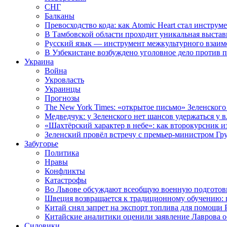
СНГ
Балканы
Превосходство кода: как Atomic Heart стал инструм
В Тамбовской области проходит уникальная выстав
Русский язык — инструмент межкультурного взаимо
В Узбекистане возбуждено уголовное дело против 
Украина
Война
Укровласть
Украинцы
Прогнозы
The New York Times: «открытое письмо» Зеленского
Медведчук: у Зеленского нет шансов удержаться у в
«Шахтёрский характер в небе»: как второкурсник и
Зеленский провёл встречу с премьер-министром Гр
Забугорье
Политика
Нравы
Конфликты
Катастрофы
Во Львове обсуждают всеобщую военную подготов
Швеция возвращается к традиционному обучению: 
Китай снял запрет на экспорт топлива для помощи 
Китайские аналитики оценили заявление Лаврова о
Силовики