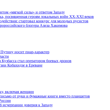
ентом «мягкой силы» и ответом Западу
ка, посвященная героям локальных войн XX-XXI веков
действия: стартовал конкурс для молодых русистов
пророссийского блогера Азиза Хакимова
 Путину носит пиар-характер
ласти
з Кузбасса стал оператором боевых дронов
узии Кобахидзе в Ереване
ку, включая женщин
письмо от руки и бумажные книги вместо планшетов
России
б исчерпании доверия к Западу