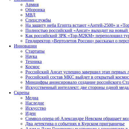
Армия
Оборонка
МВД
Спецслужбы
На защиту неба Египта встают «Антей-2500» и «То
Полностью российский «Ансат» выходит на новый 
Как российский ЗРК «Тор-М2КМ» переполошил ту
Гендиректор «Вертолетов России» рассказал о пер
Инновации
Стартапы
Наука
Техника
Космос
Российский Ансат успешно завершил этап первых 
Российский состав МКС выйдет в открытый космос
Минцифры анонсировало создание российского Ст
Искусственный интеллект: две стороны одной меда
Скрепы
Медиа
Наследие
Искусство
Идеи
Символ-опера об Александре Невском обращает мол
Два детектива о событиях в Курском приграничье
Адам и Дали Гуцериевы выступили с концертами в