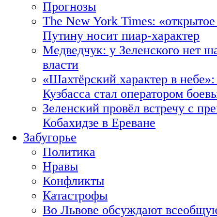
Прогнозы
The New York Times: «открытое
Путину носит пиар-характер
Медведчук: у Зеленского нет ш
власти
«Шахтёрский характер в небе»:
Кузбасса стал оператором боев
Зеленский провёл встречу с пр
Кобахидзе в Ереване
Забугорье
Политика
Нравы
Конфликты
Катастрофы
Во Львове обсуждают всеобщую