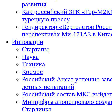
развития
Как российский ЗРК «Тор-М2
турецкую прессу
Гендиректор «Вертолетов Росси
перспективах Ми-171А3 в Кита
Инновации
Стартапы
Наука
Техника
Космос
Российский Ансат успешно зав
летных испытаний
Российский состав МКС выйдет
Минцифры анонсировало созда
Старлинка