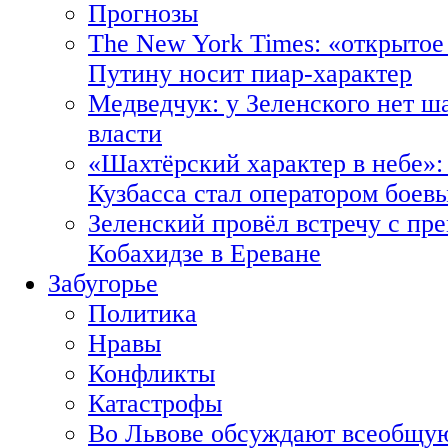
Прогнозы
The New York Times: «открытое
Путину носит пиар-характер
Медведчук: у Зеленского нет ш
власти
«Шахтёрский характер в небе»:
Кузбасса стал оператором боев
Зеленский провёл встречу с пр
Кобахидзе в Ереване
Забугорье
Политика
Нравы
Конфликты
Катастрофы
Во Львове обсуждают всеобщую