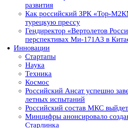
развития
Как российский ЗРК «Тор-М2
турецкую прессу
Гендиректор «Вертолетов Росси
перспективах Ми-171А3 в Кита
Инновации
Стартапы
Наука
Техника
Космос
Российский Ансат успешно зав
летных испытаний
Российский состав МКС выйдет
Минцифры анонсировало созда
Старлинка