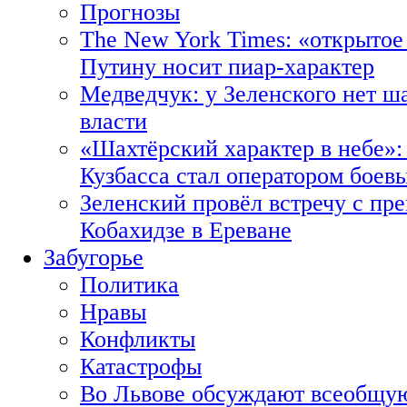
Прогнозы
The New York Times: «открытое
Путину носит пиар-характер
Медведчук: у Зеленского нет ш
власти
«Шахтёрский характер в небе»:
Кузбасса стал оператором боев
Зеленский провёл встречу с пр
Кобахидзе в Ереване
Забугорье
Политика
Нравы
Конфликты
Катастрофы
Во Львове обсуждают всеобщую