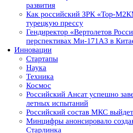
развития
Как российский ЗРК «Тор-М2
турецкую прессу
Гендиректор «Вертолетов Росси
перспективах Ми-171А3 в Кита
Инновации
Стартапы
Наука
Техника
Космос
Российский Ансат успешно зав
летных испытаний
Российский состав МКС выйдет
Минцифры анонсировало созда
Старлинка