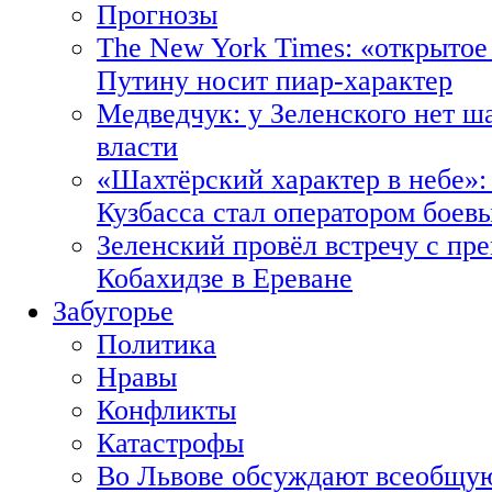
Прогнозы
The New York Times: «открытое
Путину носит пиар-характер
Медведчук: у Зеленского нет ш
власти
«Шахтёрский характер в небе»:
Кузбасса стал оператором боев
Зеленский провёл встречу с пр
Кобахидзе в Ереване
Забугорье
Политика
Нравы
Конфликты
Катастрофы
Во Львове обсуждают всеобщую