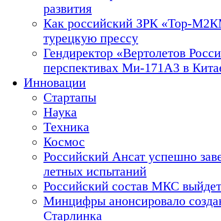
развития
Как российский ЗРК «Тор-М2
турецкую прессу
Гендиректор «Вертолетов Росси
перспективах Ми-171А3 в Кита
Инновации
Стартапы
Наука
Техника
Космос
Российский Ансат успешно зав
летных испытаний
Российский состав МКС выйдет
Минцифры анонсировало созда
Старлинка