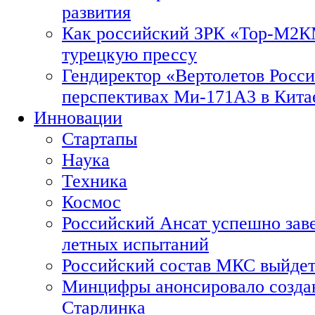
развития
Как российский ЗРК «Тор-М2
турецкую прессу
Гендиректор «Вертолетов Росси
перспективах Ми-171А3 в Кита
Инновации
Стартапы
Наука
Техника
Космос
Российский Ансат успешно зав
летных испытаний
Российский состав МКС выйдет
Минцифры анонсировало созда
Старлинка