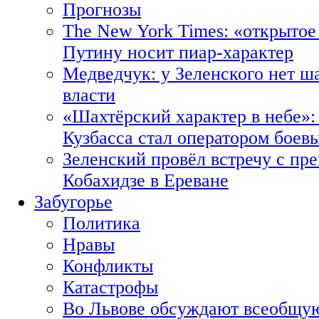
Прогнозы
The New York Times: «открытое
Путину носит пиар-характер
Медведчук: у Зеленского нет ш
власти
«Шахтёрский характер в небе»:
Кузбасса стал оператором боев
Зеленский провёл встречу с пр
Кобахидзе в Ереване
Забугорье
Политика
Нравы
Конфликты
Катастрофы
Во Львове обсуждают всеобщую