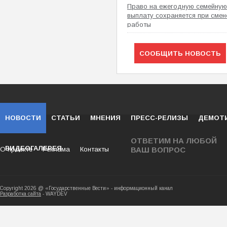
Право на ежегодную семейную
выплату сохраняется при смен
работы
СООБЩИТЬ НОВОСТЬ
НОВОСТИ
СТАТЬИ
МНЕНИЯ
ПРЕСС-РЕЛИЗЫ
ДЕМОТ
ОТВЕТИМ НА ЛЮБОЙ
ВИДЕОГАЛЕРЕЯ
О проекте
Реклама
Контакты
ВАШ ВОПРОС
Copyright 2026 @ «Государственные Вести» - ин
Разработка сайта
- WAYDEV