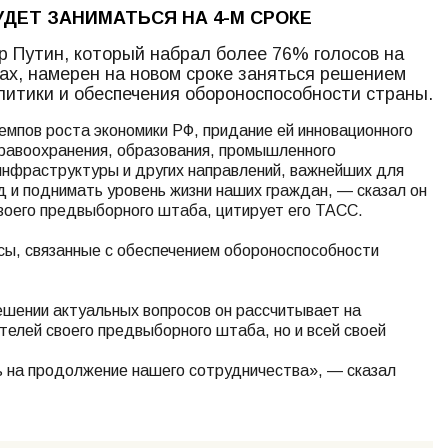
УДЕТ ЗАНИМАТЬСЯ НА 4-М СРОКЕ
 Путин, который набрал более 76% голосов на
х, намерен на новом сроке заняться решением
литики и обеспечения обороноспособности страны.
емпов роста экономики РФ, придание ей инновационного
дравоохранения, образования, промышленного
 инфраструктуры и других направлений, важнейших для
д и поднимать уровень жизни наших граждан, — сказал он
воего предвыборного штаба, цитирует его ТАСС.
осы, связанные с обеспечением обороноспособности
решении актуальных вопросов он рассчитывает на
елей своего предвыборного штаба, но и всей своей
ь на продолжение нашего сотрудничества», — сказал