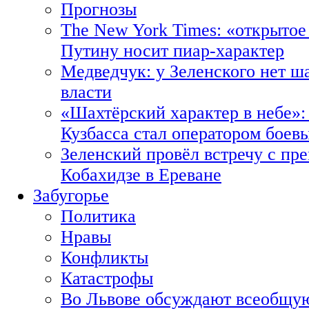
Прогнозы
The New York Times: «открытое
Путину носит пиар-характер
Медведчук: у Зеленского нет ш
власти
«Шахтёрский характер в небе»:
Кузбасса стал оператором боев
Зеленский провёл встречу с пр
Кобахидзе в Ереване
Забугорье
Политика
Нравы
Конфликты
Катастрофы
Во Львове обсуждают всеобщую