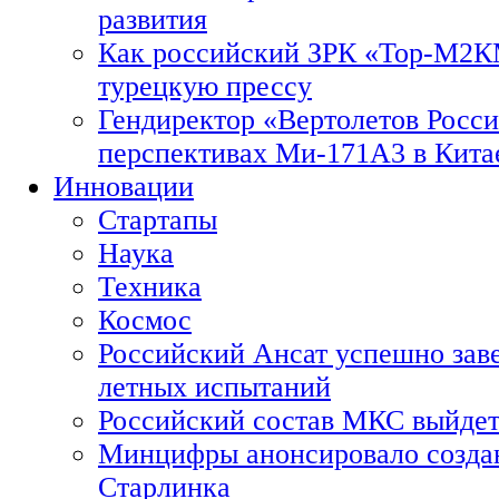
развития
Как российский ЗРК «Тор-М2
турецкую прессу
Гендиректор «Вертолетов Росси
перспективах Ми-171А3 в Кита
Инновации
Стартапы
Наука
Техника
Космос
Российский Ансат успешно зав
летных испытаний
Российский состав МКС выйдет
Минцифры анонсировало созда
Старлинка