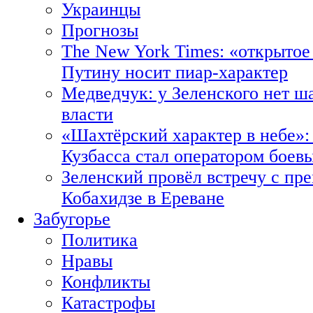
Украинцы
Прогнозы
The New York Times: «открытое
Путину носит пиар-характер
Медведчук: у Зеленского нет ш
власти
«Шахтёрский характер в небе»:
Кузбасса стал оператором боев
Зеленский провёл встречу с пр
Кобахидзе в Ереване
Забугорье
Политика
Нравы
Конфликты
Катастрофы