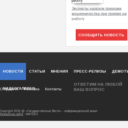
Эксперты назвали признаки
мошенничества при приёме на
работу
СООБЩИТЬ НОВОСТЬ
НОВОСТИ
СТАТЬИ
МНЕНИЯ
ПРЕСС-РЕЛИЗЫ
ДЕМОТ
ОТВЕТИМ НА ЛЮБОЙ
ВИДЕОГАЛЕРЕЯ
О проекте
Реклама
Контакты
ВАШ ВОПРОС
Copyright 2026 @ «Государственные Вести» - ин
Разработка сайта
- WAYDEV