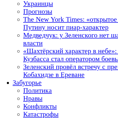
Украинцы
Прогнозы
The New York Times: «открытое
Путину носит пиар-характер
Медведчук: у Зеленского нет ш
власти
«Шахтёрский характер в небе»:
Кузбасса стал оператором боев
Зеленский провёл встречу с пр
Кобахидзе в Ереване
Забугорье
Политика
Нравы
Конфликты
Катастрофы