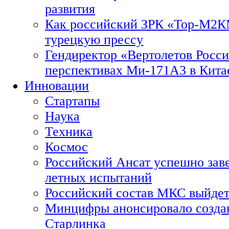
развития
Как российский ЗРК «Тор-М2
турецкую прессу
Гендиректор «Вертолетов Росси
перспективах Ми-171А3 в Кита
Инновации
Стартапы
Наука
Техника
Космос
Российский Ансат успешно зав
летных испытаний
Российский состав МКС выйдет
Минцифры анонсировало созда
Старлинка