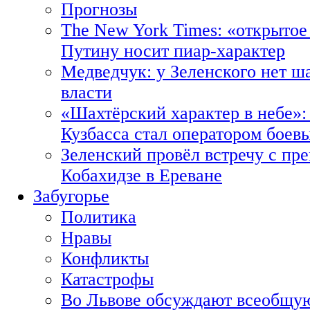
Прогнозы
The New York Times: «открытое
Путину носит пиар-характер
Медведчук: у Зеленского нет ш
власти
«Шахтёрский характер в небе»:
Кузбасса стал оператором боев
Зеленский провёл встречу с пр
Кобахидзе в Ереване
Забугорье
Политика
Нравы
Конфликты
Катастрофы
Во Львове обсуждают всеобщую