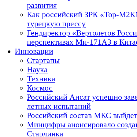
развития
Как российский ЗРК «Тор-М2
турецкую прессу
Гендиректор «Вертолетов Росси
перспективах Ми-171А3 в Кита
Инновации
Стартапы
Наука
Техника
Космос
Российский Ансат успешно зав
летных испытаний
Российский состав МКС выйдет
Минцифры анонсировало созда
Старлинка