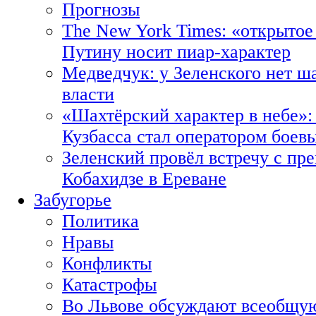
Прогнозы
The New York Times: «открытое
Путину носит пиар-характер
Медведчук: у Зеленского нет ш
власти
«Шахтёрский характер в небе»:
Кузбасса стал оператором боев
Зеленский провёл встречу с пр
Кобахидзе в Ереване
Забугорье
Политика
Нравы
Конфликты
Катастрофы
Во Львове обсуждают всеобщую