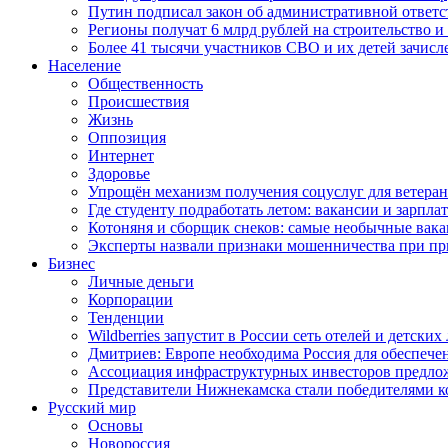
Путин подписал закон об административной ответ
Регионы получат 6 млрд рублей на строительство 
Более 41 тысячи участников СВО и их детей зачисл
Население
Общественность
Происшествия
Жизнь
Оппозиция
Интернет
Здоровье
Упрощён механизм получения соцуслуг для ветера
Где студенту подработать летом: вакансии и зарпла
Котоняня и сборщик снеков: самые необычные вакан
Эксперты назвали признаки мошенничества при пр
Бизнес
Личные деньги
Корпорации
Тенденции
Wildberries запустит в России сеть отелей и детски
Дмитриев: Европе необходима Россия для обеспече
Ассоциация инфраструктурных инвесторов предложи
Представители Нижнекамска стали победителями к
Русский мир
Основы
Новороссия