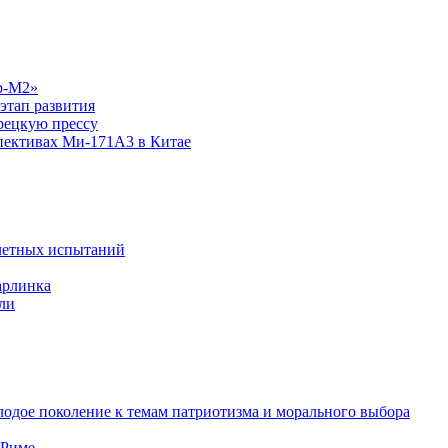
р-М2»
этап развития
рецкую прессу
спективах Ми-171А3 в Китае
летных испытаний
арлинка
ли
одое поколение к темам патриотизма и морального выбора
 Риме