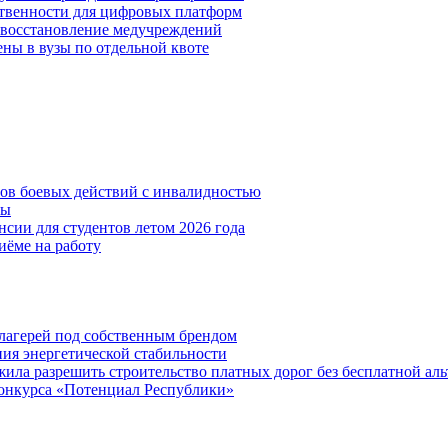
ственности для цифровых платформ
и восстановление медучреждений
ены в вузы по отдельной квоте
нов боевых действий с инвалидностью
ты
сии для студентов летом 2026 года
иёме на работу
х лагерей под собственным брендом
ния энергетической стабильности
ла разрешить строительство платных дорог без бесплатной ал
онкурса «Потенциал Республики»