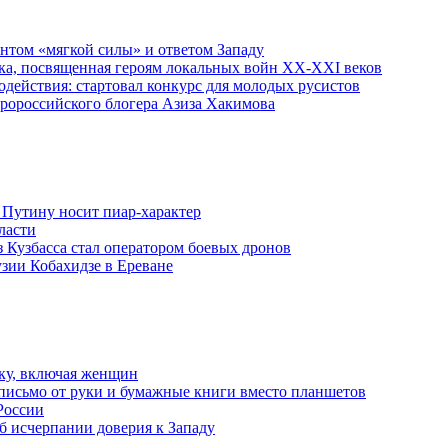
ентом «мягкой силы» и ответом Западу
ка, посвященная героям локальных войн XX-XXI веков
действия: стартовал конкурс для молодых русистов
пророссийского блогера Азиза Хакимова
 Путину носит пиар-характер
ласти
з Кузбасса стал оператором боевых дронов
узии Кобахидзе в Ереване
ку, включая женщин
письмо от руки и бумажные книги вместо планшетов
России
б исчерпании доверия к Западу