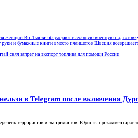
Во Львове обсуждают всеобщую военную подготовк
Швеция возвращаетс
тай снял запрет на экспорт топлива для помощи России
нельзя в Telegram после включения Дур
еречень террористов и экстремистов. Юристы прокомментировал