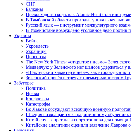
СНГ
Балканы
Превосходство кода: как Atomic Heart стал инструм
В Тамбовской области проходит уникальная выстав
Русский язык — инструмент межкультурного взаимо
В Узбекистане возбуждено уголовное дело против 
Украина
Война
Укровласть
Украинцы
Прогнозы
The New York Times: «открытое письмо» Зеленского
Медведчук: у Зеленского нет шансов удержаться у в
«Шахтёрский характер в небе»: как второкурсник и
Зеленский провёл встречу с премьер-министром Гр
Забугорье
Политика
Нравы
Конфликты
Катастрофы
Во Львове обсуждают всеобщую военную подготов
Швеция возвращается к традиционному обучению: 
Китай снял запрет на экспорт топлива для помощи 
Китайские аналитики оценили заявление Лаврова о
Силовики