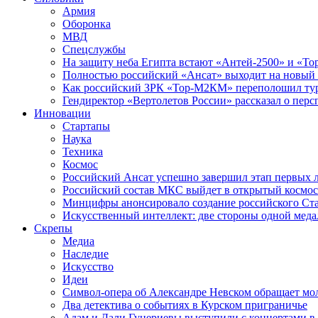
Армия
Оборонка
МВД
Спецслужбы
На защиту неба Египта встают «Антей-2500» и «То
Полностью российский «Ансат» выходит на новый 
Как российский ЗРК «Тор-М2КМ» переполошил ту
Гендиректор «Вертолетов России» рассказал о пер
Инновации
Стартапы
Наука
Техника
Космос
Российский Ансат успешно завершил этап первых 
Российский состав МКС выйдет в открытый космос
Минцифры анонсировало создание российского Ст
Искусственный интеллект: две стороны одной меда
Скрепы
Медиа
Наследие
Искусство
Идеи
Символ-опера об Александре Невском обращает мол
Два детектива о событиях в Курском приграничье
Адам и Дали Гуцериевы выступили с концертами в