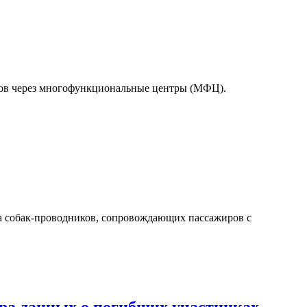
тов через многофункциональные центры (МФЦ).
а собак-проводников, сопровождающих пассажиров с
а данных о погибших участниках