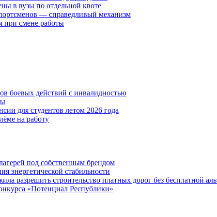
ены в вузы по отдельной квоте
спортсменов — справедливый механизм
я при смене работы
нов боевых действий с инвалидностью
ты
сии для студентов летом 2026 года
иёме на работу
х лагерей под собственным брендом
ния энергетической стабильности
ла разрешить строительство платных дорог без бесплатной ал
онкурса «Потенциал Республики»