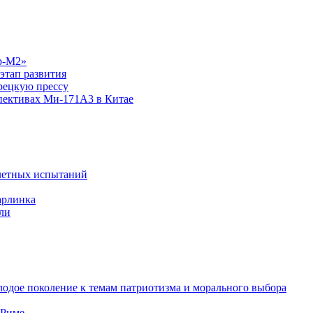
р-М2»
этап развития
рецкую прессу
спективах Ми-171А3 в Китае
летных испытаний
арлинка
ли
одое поколение к темам патриотизма и морального выбора
 Риме