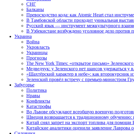
СНГ
Балканы
Превосходство кода: как Atomic Heart стал инструм
В Тамбовской области проходит уникальная выстав
Русский язык — инструмент межкультурного взаимо
В Узбекистане возбуждено уголовное дело против 
Украина
Война
Укровласть
Украинцы
Прогнозы
The New York Times: «открытое письмо» Зеленского
Медведчук: у Зеленского нет шансов удержаться у в
«Шахтёрский характер в небе»: как второкурсник и
Зеленский провёл встречу с премьер-министром Гр
Забугорье
Политика
Нравы
Конфликты
Катастрофы
Во Львове обсуждают всеобщую военную подготов
Швеция возвращается к традиционному обучению: 
Китай снял запрет на экспорт топлива для помощи 
Китайские аналитики оценили заявление Лаврова о
Силовики