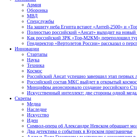
Армия
Оборонка
МВД
Спецслужбы
На защиту неба Египта встают «Антей-2500» и «То
Полностью российский «Ансат» выходит на новый 
Как российский ЗРК «Тор-М2КМ» переполошил ту
Гендиректор «Вертолетов России» рассказал о пер
Инновации
Стартапы
Наука
Техника
Космос
Российский Ансат успешно завершил этап первых 
Российский состав МКС выйдет в открытый космос
Минцифры анонсировало создание российского Ст
Искусственный интеллект: две стороны одной меда
Скрепы
Медиа
Наследие
Искусство
Идеи
Символ-опера об Александре Невском обращает мол
Два детектива о событиях в Курском приграничье
Адам и Дали Гуцериевы выступили с концертами в