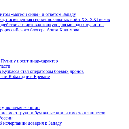
ентом «мягкой силы» и ответом Западу
ка, посвященная героям локальных войн XX-XXI веков
действия: стартовал конкурс для молодых русистов
пророссийского блогера Азиза Хакимова
 Путину носит пиар-характер
ласти
з Кузбасса стал оператором боевых дронов
узии Кобахидзе в Ереване
ку, включая женщин
письмо от руки и бумажные книги вместо планшетов
России
б исчерпании доверия к Западу