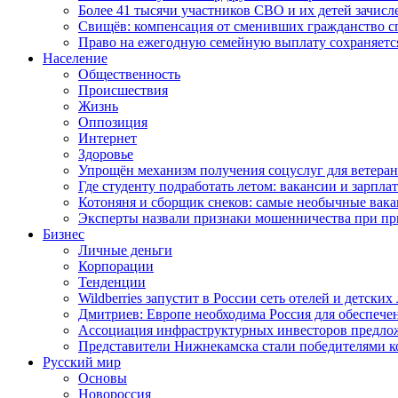
Более 41 тысячи участников СВО и их детей зачисл
Свищёв: компенсация от сменивших гражданство 
Право на ежегодную семейную выплату сохраняетс
Население
Общественность
Происшествия
Жизнь
Оппозиция
Интернет
Здоровье
Упрощён механизм получения соцуслуг для ветера
Где студенту подработать летом: вакансии и зарпла
Котоняня и сборщик снеков: самые необычные вакан
Эксперты назвали признаки мошенничества при пр
Бизнес
Личные деньги
Корпорации
Тенденции
Wildberries запустит в России сеть отелей и детски
Дмитриев: Европе необходима Россия для обеспече
Ассоциация инфраструктурных инвесторов предложи
Представители Нижнекамска стали победителями к
Русский мир
Основы
Новороссия