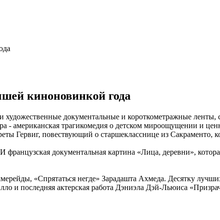
чшей киноновинкой года
 художественные документальные и короткометражные ленты, со
а - американская трагикомедия о детском мироощущении и ценн
реты Гервиг, повествующий о старшекласснице из Сакраменто, к
 И французская документальная картина «Лица, деревни», котор
рейды, «Спрятаться негде» Зарадашта Ахмеда. Десятку лучших
лло и последняя актерская работа Дэниэла Дэй-Льюиса «Призра