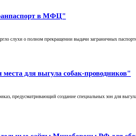
гранпаспорт в МФЦ"
ргло слухи о полном прекращении выдачи заграничных паспор
я места для выгула собак-проводников"
иказ, предусматривающий создание специальных зон для выгул
дельные сайты Минобороны РФ для сбор