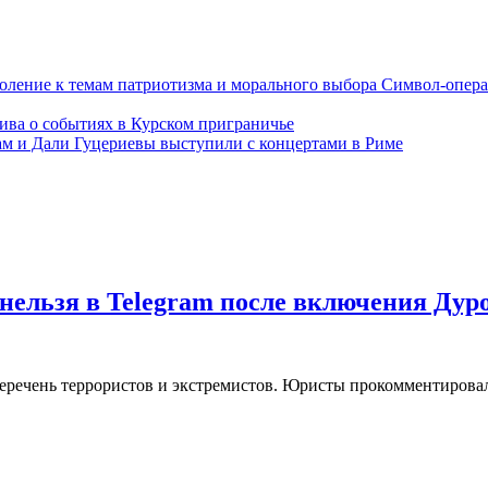
Символ-опера
ива о событиях в Курском приграничье
м и Дали Гуцериевы выступили с концертами в Риме
нельзя в Telegram после включения Дур
еречень террористов и экстремистов. Юристы прокомментировал