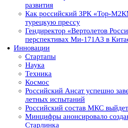
развития
Как российский ЗРК «Тор-М2
турецкую прессу
Гендиректор «Вертолетов Росси
перспективах Ми-171А3 в Кита
Инновации
Стартапы
Наука
Техника
Космос
Российский Ансат успешно зав
летных испытаний
Российский состав МКС выйдет
Минцифры анонсировало созда
Старлинка