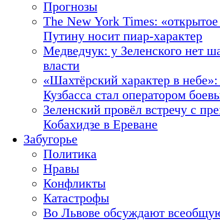
Прогнозы
The New York Times: «открытое
Путину носит пиар-характер
Медведчук: у Зеленского нет ш
власти
«Шахтёрский характер в небе»:
Кузбасса стал оператором боев
Зеленский провёл встречу с пр
Кобахидзе в Ереване
Забугорье
Политика
Нравы
Конфликты
Катастрофы
Во Львове обсуждают всеобщую