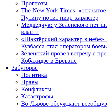
Прогнозы
The New York Times: «открытое
Путину носит пиар-характер
Медведчук: у Зеленского нет ш
власти
«Шахтёрский характер в небе»:
Кузбасса стал оператором боев
Зеленский провёл встречу с пр
Кобахидзе в Ереване
Забугорье
Политика
Нравы
Конфликты
Катастрофы
Во Львове обсуждают всеобщую