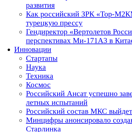
развития
Как российский ЗРК «Тор-М2
турецкую прессу
Гендиректор «Вертолетов Росси
перспективах Ми-171А3 в Кита
Инновации
Стартапы
Наука
Техника
Космос
Российский Ансат успешно зав
летных испытаний
Российский состав МКС выйдет
Минцифры анонсировало созда
Старлинка