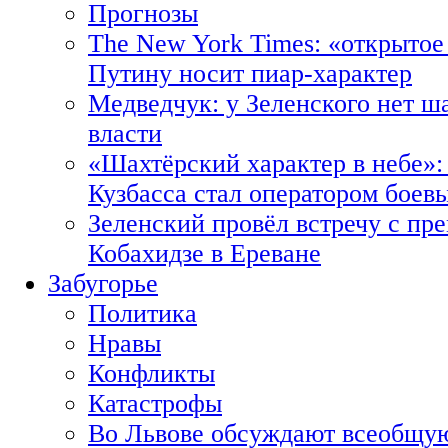
Прогнозы
The New York Times: «открытое
Путину носит пиар-характер
Медведчук: у Зеленского нет ш
власти
«Шахтёрский характер в небе»:
Кузбасса стал оператором боев
Зеленский провёл встречу с пр
Кобахидзе в Ереване
Забугорье
Политика
Нравы
Конфликты
Катастрофы
Во Львове обсуждают всеобщую