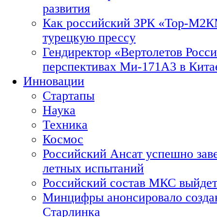
развития
Как российский ЗРК «Тор-М2
турецкую прессу
Гендиректор «Вертолетов Росси
перспективах Ми-171А3 в Кита
Инновации
Стартапы
Наука
Техника
Космос
Российский Ансат успешно зав
летных испытаний
Российский состав МКС выйдет
Минцифры анонсировало созда
Старлинка