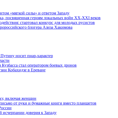
ентом «мягкой силы» и ответом Западу
ка, посвященная героям локальных войн XX-XXI веков
действия: стартовал конкурс для молодых русистов
пророссийского блогера Азиза Хакимова
 Путину носит пиар-характер
ласти
з Кузбасса стал оператором боевых дронов
узии Кобахидзе в Ереване
ку, включая женщин
письмо от руки и бумажные книги вместо планшетов
России
б исчерпании доверия к Западу