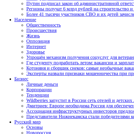
Путин подписал закон об административной ответ
Регионы получат 6 млрд рублей на строительство 
Более 41 тысячи участников СВО и их детей зачисл
Население
Общественность
Происшествия
Жизнь
Оппозиция
Интернет
Здоровье
Упрощён механизм получения соцуслуг для ветера
Где студенту подработать летом: вакансии и зарпла
Котоняня и сборщик снеков: самые необычные вакан
Эксперты назвали признаки мошенничества при пр
Бизнес
Личные деньги
Корпорации
Тенденции
Wildberries запустит в России сеть отелей и детски
Дмитриев: Европе необходима Россия для обеспече
Ассоциация инфраструктурных инвесторов предложи
Представители Нижнекамска стали победителями к
Русский мир
Основы
Новороссия