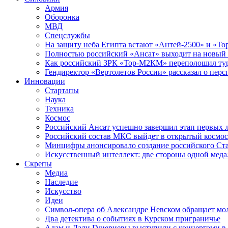
Армия
Оборонка
МВД
Спецслужбы
На защиту неба Египта встают «Антей-2500» и «То
Полностью российский «Ансат» выходит на новый 
Как российский ЗРК «Тор-М2КМ» переполошил ту
Гендиректор «Вертолетов России» рассказал о пер
Инновации
Стартапы
Наука
Техника
Космос
Российский Ансат успешно завершил этап первых 
Российский состав МКС выйдет в открытый космос
Минцифры анонсировало создание российского Ст
Искусственный интеллект: две стороны одной меда
Скрепы
Медиа
Наследие
Искусство
Идеи
Символ-опера об Александре Невском обращает мол
Два детектива о событиях в Курском приграничье
Адам и Дали Гуцериевы выступили с концертами в