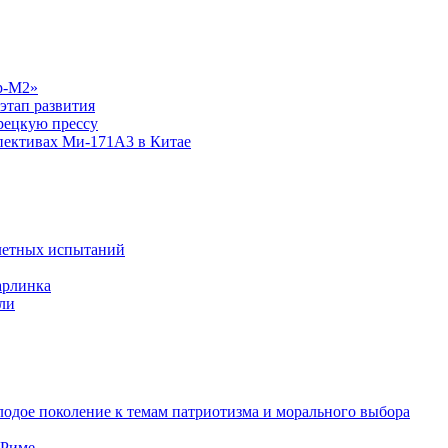
р-М2»
этап развития
рецкую прессу
спективах Ми-171А3 в Китае
летных испытаний
арлинка
ли
одое поколение к темам патриотизма и морального выбора
 Риме