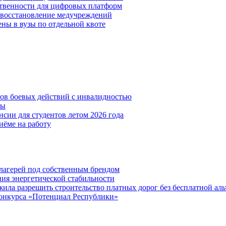
ственности для цифровых платформ
и восстановление медучреждений
ены в вузы по отдельной квоте
нов боевых действий с инвалидностью
ты
сии для студентов летом 2026 года
иёме на работу
х лагерей под собственным брендом
ния энергетической стабильности
ла разрешить строительство платных дорог без бесплатной ал
онкурса «Потенциал Республики»