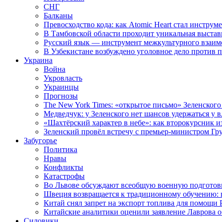
СНГ
Балканы
Превосходство кода: как Atomic Heart стал инструм
В Тамбовской области проходит уникальная выстав
Русский язык — инструмент межкультурного взаимо
В Узбекистане возбуждено уголовное дело против 
Украина
Война
Укровласть
Украинцы
Прогнозы
The New York Times: «открытое письмо» Зеленского
Медведчук: у Зеленского нет шансов удержаться у в
«Шахтёрский характер в небе»: как второкурсник и
Зеленский провёл встречу с премьер-министром Гр
Забугорье
Политика
Нравы
Конфликты
Катастрофы
Во Львове обсуждают всеобщую военную подготов
Швеция возвращается к традиционному обучению: 
Китай снял запрет на экспорт топлива для помощи 
Китайские аналитики оценили заявление Лаврова о
Силовики