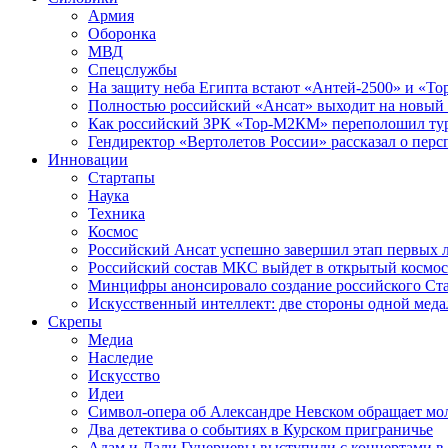
Армия
Оборонка
МВД
Спецслужбы
На защиту неба Египта встают «Антей-2500» и «То
Полностью российский «Ансат» выходит на новый 
Как российский ЗРК «Тор-М2КМ» переполошил ту
Гендиректор «Вертолетов России» рассказал о пер
Инновации
Стартапы
Наука
Техника
Космос
Российский Ансат успешно завершил этап первых 
Российский состав МКС выйдет в открытый космос
Минцифры анонсировало создание российского Ст
Искусственный интеллект: две стороны одной меда
Скрепы
Медиа
Наследие
Искусство
Идеи
Символ-опера об Александре Невском обращает мол
Два детектива о событиях в Курском приграничье
Адам и Дали Гуцериевы выступили с концертами в