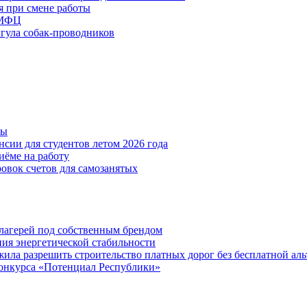
я при смене работы
 МФЦ
ыгула собак-проводников
ты
сии для студентов летом 2026 года
иёме на работу
овок счетов для самозанятых
х лагерей под собственным брендом
ния энергетической стабильности
ла разрешить строительство платных дорог без бесплатной ал
онкурса «Потенциал Республики»