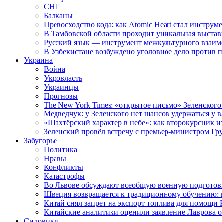
СНГ
Балканы
Превосходство кода: как Atomic Heart стал инструм
В Тамбовской области проходит уникальная выстав
Русский язык — инструмент межкультурного взаимо
В Узбекистане возбуждено уголовное дело против 
Украина
Война
Укровласть
Украинцы
Прогнозы
The New York Times: «открытое письмо» Зеленского
Медведчук: у Зеленского нет шансов удержаться у в
«Шахтёрский характер в небе»: как второкурсник и
Зеленский провёл встречу с премьер-министром Гр
Забугорье
Политика
Нравы
Конфликты
Катастрофы
Во Львове обсуждают всеобщую военную подготов
Швеция возвращается к традиционному обучению: 
Китай снял запрет на экспорт топлива для помощи 
Китайские аналитики оценили заявление Лаврова о
Силовики