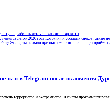
уденту подработать летом: вакансии и зарплаты
Котоняня и сборщик снеков: самые не
Эксперты назвали признаки мошенничества при приёме н
нельзя в Telegram после включения Дур
еречень террористов и экстремистов. Юристы прокомментировал