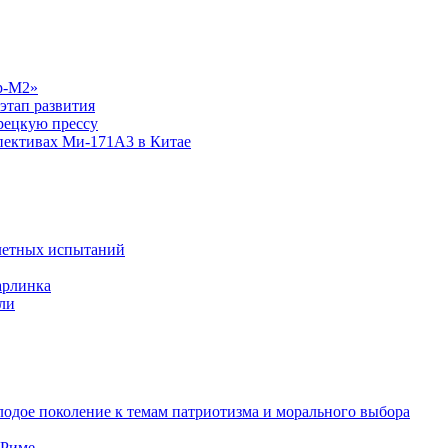
р-М2»
этап развития
рецкую прессу
спективах Ми-171А3 в Китае
летных испытаний
арлинка
ли
одое поколение к темам патриотизма и морального выбора
 Риме