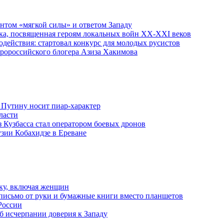
ентом «мягкой силы» и ответом Западу
ка, посвященная героям локальных войн XX-XXI веков
действия: стартовал конкурс для молодых русистов
пророссийского блогера Азиза Хакимова
 Путину носит пиар-характер
ласти
з Кузбасса стал оператором боевых дронов
узии Кобахидзе в Ереване
ку, включая женщин
письмо от руки и бумажные книги вместо планшетов
России
б исчерпании доверия к Западу