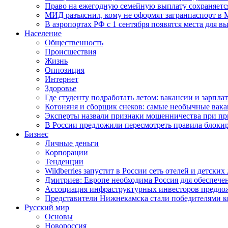
Право на ежегодную семейную выплату сохраняетс
МИД разъяснил, кому не оформят загранпаспорт в
В аэропортах РФ с 1 сентября появятся места для в
Население
Общественность
Происшествия
Жизнь
Оппозиция
Интернет
Здоровье
Где студенту подработать летом: вакансии и зарпла
Котоняня и сборщик снеков: самые необычные вакан
Эксперты назвали признаки мошенничества при пр
В России предложили пересмотреть правила блокир
Бизнес
Личные деньги
Корпорации
Тенденции
Wildberries запустит в России сеть отелей и детски
Дмитриев: Европе необходима Россия для обеспече
Ассоциация инфраструктурных инвесторов предложи
Представители Нижнекамска стали победителями к
Русский мир
Основы
Новороссия