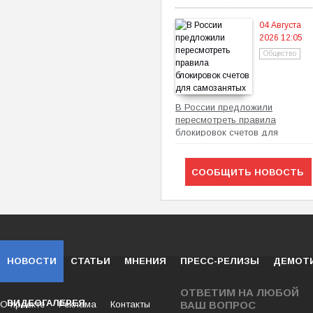
механизм
04 Августа
2026 12:05
Общество
В России предложили
пересмотреть правила
блокировок счетов для
самозанятых
СООБЩИТЬ НОВОСТЬ
НОВОСТИ
СТАТЬИ
МНЕНИЯ
ПРЕСС-РЕЛИЗЫ
ДЕМОТ
ОТВЕТИМ НА ЛЮБОЙ
ВИДЕОГАЛЕРЕЯ
О проекте
Реклама
Контакты
ВАШ ВОПРОС