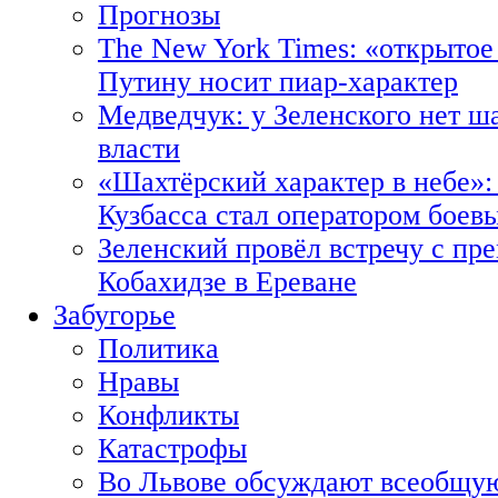
Прогнозы
The New York Times: «открытое
Путину носит пиар-характер
Медведчук: у Зеленского нет ш
власти
«Шахтёрский характер в небе»:
Кузбасса стал оператором боев
Зеленский провёл встречу с пр
Кобахидзе в Ереване
Забугорье
Политика
Нравы
Конфликты
Катастрофы
Во Львове обсуждают всеобщую