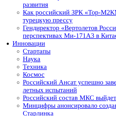
развития
Как российский ЗРК «Тор-М2
турецкую прессу
Гендиректор «Вертолетов Росси
перспективах Ми-171А3 в Кита
Инновации
Стартапы
Наука
Техника
Космос
Российский Ансат успешно зав
летных испытаний
Российский состав МКС выйдет
Минцифры анонсировало созда
Старлинка