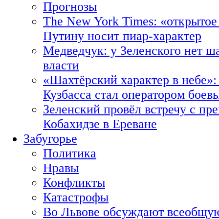
Прогнозы
The New York Times: «открытое
Путину носит пиар-характер
Медведчук: у Зеленского нет ш
власти
«Шахтёрский характер в небе»:
Кузбасса стал оператором боев
Зеленский провёл встречу с пр
Кобахидзе в Ереване
Забугорье
Политика
Нравы
Конфликты
Катастрофы
Во Львове обсуждают всеобщую