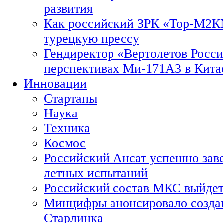
развития
Как российский ЗРК «Тор-М2
турецкую прессу
Гендиректор «Вертолетов Росси
перспективах Ми-171А3 в Кита
Инновации
Стартапы
Наука
Техника
Космос
Российский Ансат успешно зав
летных испытаний
Российский состав МКС выйдет
Минцифры анонсировало созда
Старлинка