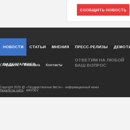
СООБЩИТЬ НОВОСТЬ
НОВОСТИ
СТАТЬИ
МНЕНИЯ
ПРЕСС-РЕЛИЗЫ
ДЕМОТ
ОТВЕТИМ НА ЛЮБОЙ
ВИДЕОГАЛЕРЕЯ
О проекте
Реклама
Контакты
ВАШ ВОПРОС
Copyright 2026 @ «Государственные Вести» - ин
Разработка сайта
- WAYDEV