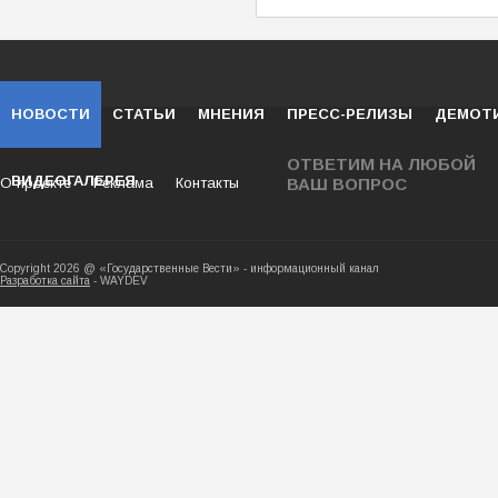
НОВОСТИ
СТАТЬИ
МНЕНИЯ
ПРЕСС-РЕЛИЗЫ
ДЕМОТ
ОТВЕТИМ НА ЛЮБОЙ
ВИДЕОГАЛЕРЕЯ
О проекте
Реклама
Контакты
ВАШ ВОПРОС
Copyright 2026 @ «Государственные Вести» - ин
Разработка сайта
- WAYDEV