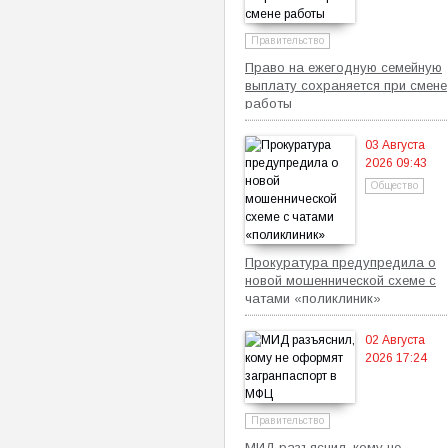
Правительство
Право на ежегодную семейную
выплату сохраняется при смене
работы
03 Августа
2026 09:43
Общество
Прокуратура предупредила о
новой мошеннической схеме с
чатами «поликлиник»
02 Августа
2026 17:24
Правительство
МИД разъяснил, кому не