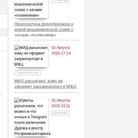
Общество
Прокуратура предупредила о
новой мошеннической схеме с
чатами «поликлиник»
02 Августа
2026 17:24
Правительство
МИД разъяснил, кому не
оформят загранпаспорт в МФЦ
01 Августа
2026 16:11
Интернет