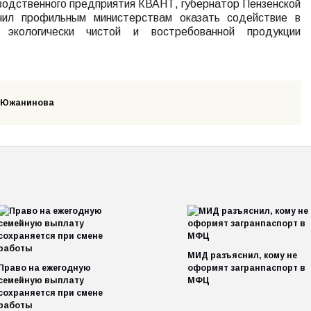
водственного предприятия КВАНТ, губернатор Пензенской
чил профильным министерствам оказать содействие в
 экологически чистой и востребованной продукции
са Южанинова
МИД разъяснил, кому не
Право на ежегодную
оформят загранпаспорт в
семейную выплату
МФЦ
сохраняется при смене
работы