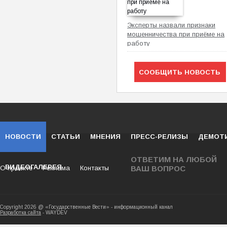
Эксперты назвали признаки
мошенничества при приёме на
работу
СООБЩИТЬ НОВОСТЬ
НОВОСТИ
СТАТЬИ
МНЕНИЯ
ПРЕСС-РЕЛИЗЫ
ДЕМОТ
ОТВЕТИМ НА ЛЮБОЙ
ВИДЕОГАЛЕРЕЯ
О проекте
Реклама
Контакты
ВАШ ВОПРОС
Copyright 2026 @ «Государственные Вести» - ин
Разработка сайта
- WAYDEV