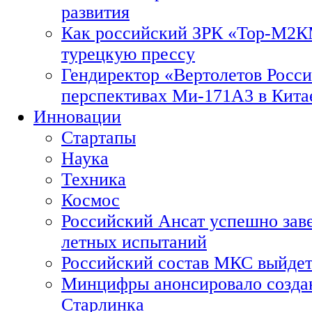
развития
Как российский ЗРК «Тор-М2
турецкую прессу
Гендиректор «Вертолетов Росси
перспективах Ми-171А3 в Кита
Инновации
Стартапы
Наука
Техника
Космос
Российский Ансат успешно зав
летных испытаний
Российский состав МКС выйдет
Минцифры анонсировало созда
Старлинка