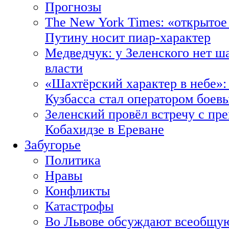
Прогнозы
The New York Times: «открытое
Путину носит пиар-характер
Медведчук: у Зеленского нет ш
власти
«Шахтёрский характер в небе»:
Кузбасса стал оператором боев
Зеленский провёл встречу с пр
Кобахидзе в Ереване
Забугорье
Политика
Нравы
Конфликты
Катастрофы
Во Львове обсуждают всеобщую