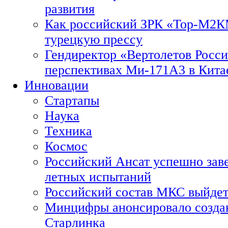
развития
Как российский ЗРК «Тор-М2
турецкую прессу
Гендиректор «Вертолетов Росси
перспективах Ми-171А3 в Кита
Инновации
Стартапы
Наука
Техника
Космос
Российский Ансат успешно зав
летных испытаний
Российский состав МКС выйдет
Минцифры анонсировало созда
Старлинка