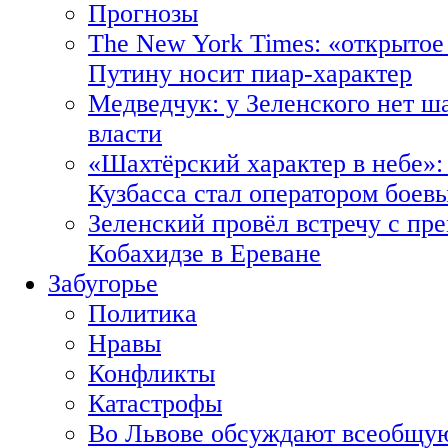
Прогнозы
The New York Times: «открытое
Путину носит пиар-характер
Медведчук: у Зеленского нет ш
власти
«Шахтёрский характер в небе»:
Кузбасса стал оператором боев
Зеленский провёл встречу с пр
Кобахидзе в Ереване
Забугорье
Политика
Нравы
Конфликты
Катастрофы
Во Львове обсуждают всеобщую