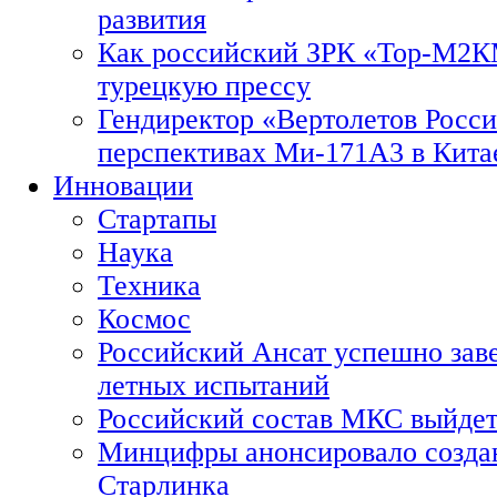
развития
Как российский ЗРК «Тор-М2
турецкую прессу
Гендиректор «Вертолетов Росси
перспективах Ми-171А3 в Кита
Инновации
Стартапы
Наука
Техника
Космос
Российский Ансат успешно зав
летных испытаний
Российский состав МКС выйдет
Минцифры анонсировало созда
Старлинка