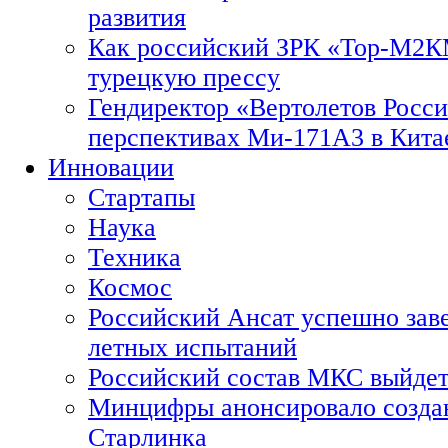
развития
Как российский ЗРК «Тор-М2
турецкую прессу
Гендиректор «Вертолетов Росси
перспективах Ми-171А3 в Кита
Инновации
Стартапы
Наука
Техника
Космос
Российский Ансат успешно зав
летных испытаний
Российский состав МКС выйдет
Минцифры анонсировало созда
Старлинка