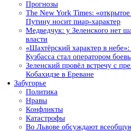
Прогнозы
The New York Times: «открытое
Путину носит пиар-характер
Медведчук: у Зеленского нет ш
власти
«Шахтёрский характер в небе»:
Кузбасса стал оператором боев
Зеленский провёл встречу с пр
Кобахидзе в Ереване
Забугорье
Политика
Нравы
Конфликты
Катастрофы
Во Львове обсуждают всеобщую