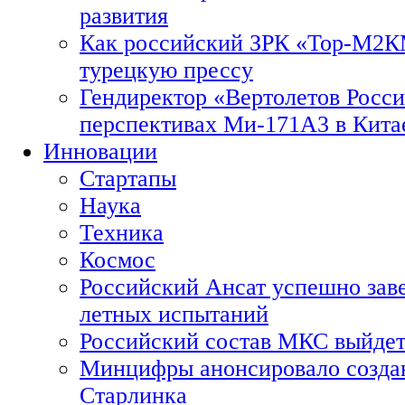
развития
Как российский ЗРК «Тор-М2
турецкую прессу
Гендиректор «Вертолетов Росси
перспективах Ми-171А3 в Кита
Инновации
Стартапы
Наука
Техника
Космос
Российский Ансат успешно зав
летных испытаний
Российский состав МКС выйдет
Минцифры анонсировало созда
Старлинка