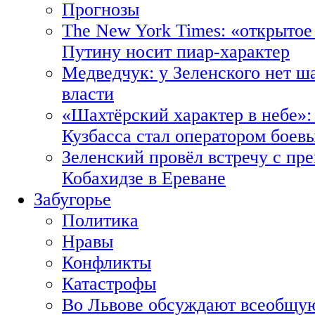
Прогнозы
The New York Times: «открытое
Путину носит пиар-характер
Медведчук: у Зеленского нет ш
власти
«Шахтёрский характер в небе»:
Кузбасса стал оператором боев
Зеленский провёл встречу с пр
Кобахидзе в Ереване
Забугорье
Политика
Нравы
Конфликты
Катастрофы
Во Львове обсуждают всеобщую