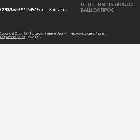
ОТВЕТИМ НА ЛЮБОЙ
ВИДЕОГАЛЕРЕЯ
О проекте
Реклама
Контакты
ВАШ ВОПРОС
Copyright 2026 @ «Государственные Вести» - ин
Разработка сайта
- WAYDEV