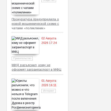
Общество
Прокуратура предупредила о
новой мошеннической схеме с
чатами «поликлиник»
02 Августа
2026 17:24
Правительство
МИД разъяснил, кому не
оформят загранпаспорт в МФЦ
01 Августа
2026 16:11
Интернет