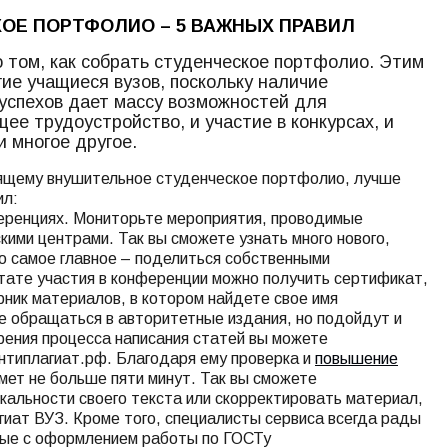
КОЕ ПОРТФОЛИО – 5 ВАЖНЫХ ПРАВИЛ
 том, как собрать студенческое портфолио. Этим
ие учащиеся вузов, поскольку наличие
успехов дает массу возможностей для
ее трудоустройство, и участие в конкурсах, и
 многое другое.
оящему внушительное студенческое портфолио, лучше
ил:
еренциях. Мониторьте мероприятия, проводимые
ими центрами. Так вы сможете узнать много нового,
то самое главное – поделиться собственными
тате участия в конференции можно получить сертификат,
рник материалов, в котором найдете свое имя
е обращаться в авторитетные издания, но подойдут и
рения процесса написания статей вы можете
нтиплагиат.рф. Благодаря ему проверка и
повышение
мет не больше пяти минут. Так вы сможете
икальности своего текста или скорректировать материал,
гиат ВУЗ. Кроме того, специалисты сервиса всегда рады
ные с оформлением работы по ГОСТу