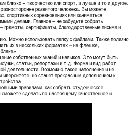
м близко – творчество или спорт, а лучше и то и другое.
к разносторонне развитого человека. Вы можете
ах, спортивных соревнованиях или заниматься
мыми делами. Главное – не забудьте собрать
– грамоты, сертификаты, благодарственные письма и
ю. Можно использовать папку с файлами. Также полезно
нить их в нескольких форматах – на флешке,
облаке»
ние собственных знаний и навыков. Это могут быть
исунки, статьи, репортажи и т.д. Форма и вид работ
ой деятельности. Возможно такое наполнение и не
 университете, но станет прекрасным дополнением к
стройства
новными правилами, как собрать студенческое
ы сможете сделать по-настоящему качественное и