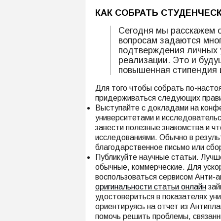
КАК СОБРАТЬ СТУДЕНЧЕС
Сегодня мы расскажем о
вопросам задаются мног
подтверждения личных 
реализации. Это и будущ
повышенная стипендия и
Для того чтобы собрать по-наст
придерживаться следующих прав
Выступайте с докладами на конф
университетами и исследовательск
завести полезные знакомства и ч
исследованиями. Обычно в резуль
благодарственное письмо или сбо
Публикуйте научные статьи. Лучш
обычные, коммерческие. Для уско
воспользоваться сервисом Анти-а
оригинальности статьи онлайн
зай
удостовериться в показателях ун
ориентируясь на отчет из Антипла
помочь решить проблемы, связан