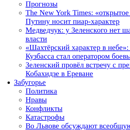
Прогнозы
The New York Times: «открытое
Путину носит пиар-характер
Медведчук: у Зеленского нет ш
власти
«Шахтёрский характер в небе»:
Кузбасса стал оператором боев
Зеленский провёл встречу с пр
Кобахидзе в Ереване
Забугорье
Политика
Нравы
Конфликты
Катастрофы
Во Львове обсуждают всеобщую