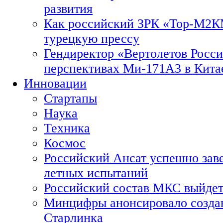
развития
Как российский ЗРК «Тор-М2
турецкую прессу
Гендиректор «Вертолетов Росси
перспективах Ми-171А3 в Кита
Инновации
Стартапы
Наука
Техника
Космос
Российский Ансат успешно зав
летных испытаний
Российский состав МКС выйдет
Минцифры анонсировало созда
Старлинка