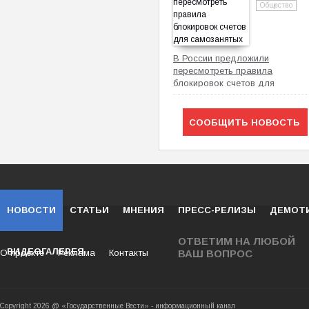
Общество
В России предложили
пересмотреть правила
блокировок счетов для
самозанятых
СООБЩИТЬ НОВОСТЬ
НОВОСТИ
СТАТЬИ
МНЕНИЯ
ПРЕСС-РЕЛИЗЫ
ДЕМОТ
ОТВЕТИМ НА ЛЮБОЙ
ВИДЕОГАЛЕРЕЯ
О проекте
Реклама
Контакты
ВАШ ВОПРОС
Copyright 2026 @ «Государственные Вести» - ин