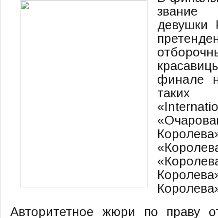
звание
девушки 
претенд
отбороч
красав
финале н
таких 
«Interna
«Очарова
Королева
«Коро
«Королева
Короле
Королева
Авторитетное жюри по праву о