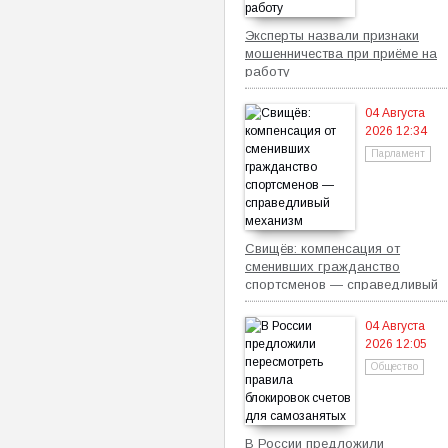
Эксперты назвали признаки
мошенничества при приёме на
работу
04 Августа
2026 12:34
Парламент
Свищёв: компенсация от
сменивших гражданство
спортсменов — справедливый
механизм
04 Августа
2026 12:05
Общество
В России предложили