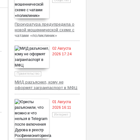
Общество
Прокуратура предупредила о
новой мошеннической схеме с
чатами «поликлиник»
02 Августа
2026 17:24
Правительство
МИД разъяснил, кому не
оформят загранпаспорт в МФЦ
01 Августа
2026 16:11
Интернет