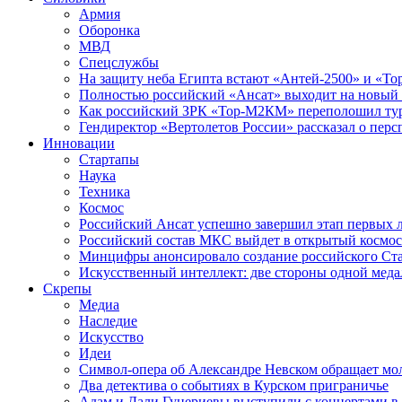
Армия
Оборонка
МВД
Спецслужбы
На защиту неба Египта встают «Антей-2500» и «То
Полностью российский «Ансат» выходит на новый 
Как российский ЗРК «Тор-М2КМ» переполошил ту
Гендиректор «Вертолетов России» рассказал о пер
Инновации
Стартапы
Наука
Техника
Космос
Российский Ансат успешно завершил этап первых 
Российский состав МКС выйдет в открытый космос
Минцифры анонсировало создание российского Ст
Искусственный интеллект: две стороны одной меда
Скрепы
Медиа
Наследие
Искусство
Идеи
Символ-опера об Александре Невском обращает мол
Два детектива о событиях в Курском приграничье
Адам и Дали Гуцериевы выступили с концертами в