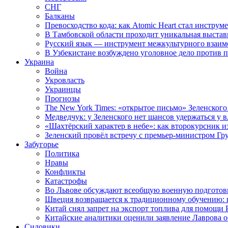
СНГ
Балканы
Превосходство кода: как Atomic Heart стал инструм
В Тамбовской области проходит уникальная выстав
Русский язык — инструмент межкультурного взаимо
В Узбекистане возбуждено уголовное дело против 
Украина
Война
Укровласть
Украинцы
Прогнозы
The New York Times: «открытое письмо» Зеленского
Медведчук: у Зеленского нет шансов удержаться у в
«Шахтёрский характер в небе»: как второкурсник и
Зеленский провёл встречу с премьер-министром Гр
Забугорье
Политика
Нравы
Конфликты
Катастрофы
Во Львове обсуждают всеобщую военную подготов
Швеция возвращается к традиционному обучению: 
Китай снял запрет на экспорт топлива для помощи 
Китайские аналитики оценили заявление Лаврова о
Силовики