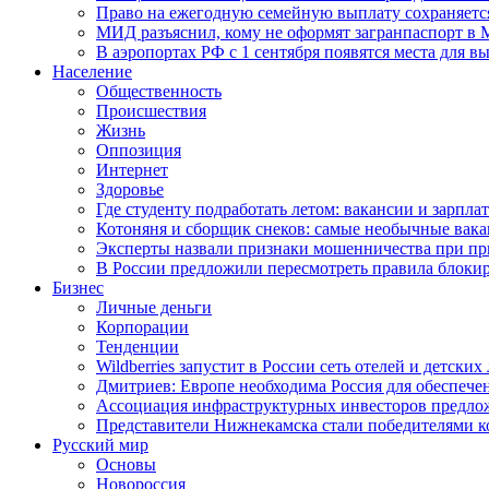
Право на ежегодную семейную выплату сохраняетс
МИД разъяснил, кому не оформят загранпаспорт в
В аэропортах РФ с 1 сентября появятся места для в
Население
Общественность
Происшествия
Жизнь
Оппозиция
Интернет
Здоровье
Где студенту подработать летом: вакансии и зарпла
Котоняня и сборщик снеков: самые необычные вакан
Эксперты назвали признаки мошенничества при пр
В России предложили пересмотреть правила блокир
Бизнес
Личные деньги
Корпорации
Тенденции
Wildberries запустит в России сеть отелей и детски
Дмитриев: Европе необходима Россия для обеспече
Ассоциация инфраструктурных инвесторов предложи
Представители Нижнекамска стали победителями к
Русский мир
Основы
Новороссия