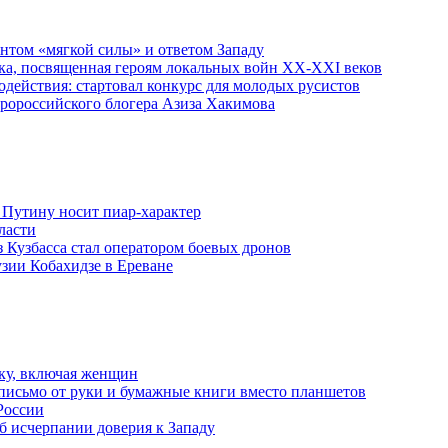
ентом «мягкой силы» и ответом Западу
ка, посвященная героям локальных войн XX-XXI веков
действия: стартовал конкурс для молодых русистов
пророссийского блогера Азиза Хакимова
 Путину носит пиар-характер
ласти
з Кузбасса стал оператором боевых дронов
узии Кобахидзе в Ереване
ку, включая женщин
письмо от руки и бумажные книги вместо планшетов
России
б исчерпании доверия к Западу