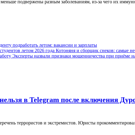
и меньше подвержены разным заболеваниям, из-за чего их иммун
уденту подработать летом: вакансии и зарплаты
Котоняня и сборщик снеков: самые не
Эксперты назвали признаки мошенничества при приёме н
нельзя в Telegram после включения Дур
еречень террористов и экстремистов. Юристы прокомментировал