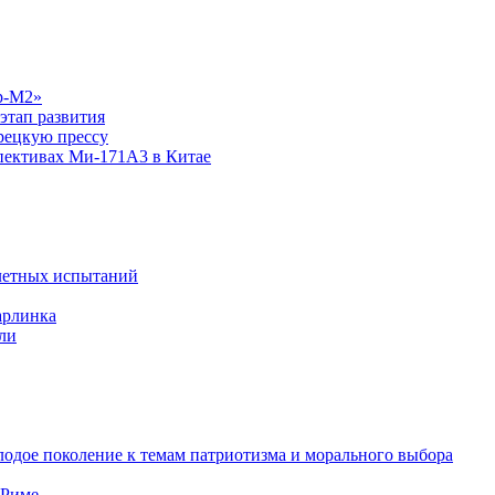
р-М2»
этап развития
рецкую прессу
спективах Ми-171А3 в Китае
летных испытаний
арлинка
ли
одое поколение к темам патриотизма и морального выбора
 Риме