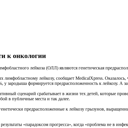
ти к онкологии
мфобластного лейкоза (ОЛЛ) являются генетическая предрасполо
 лимфобластному лейкозу, сообщает MedicalXpress. Оказалось, ч
5%, у зародыша формируется предрасположенность к лейкозу. А 
ативный сценарий срабатывает в жизни тех детей, которые пров
бой в публичные места и так далее.
нетически предрасположенные к лейкозу грызунов, выращенные
езультаты «парадоксом прогресса», когда «проблема не в инфекц