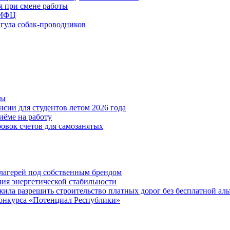
я при смене работы
 МФЦ
ыгула собак-проводников
ты
сии для студентов летом 2026 года
иёме на работу
овок счетов для самозанятых
х лагерей под собственным брендом
ния энергетической стабильности
ла разрешить строительство платных дорог без бесплатной ал
онкурса «Потенциал Республики»