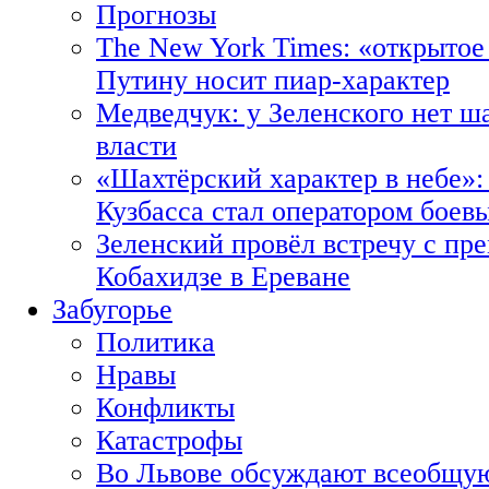
Прогнозы
The New York Times: «открытое
Путину носит пиар-характер
Медведчук: у Зеленского нет ш
власти
«Шахтёрский характер в небе»:
Кузбасса стал оператором боев
Зеленский провёл встречу с пр
Кобахидзе в Ереване
Забугорье
Политика
Нравы
Конфликты
Катастрофы
Во Львове обсуждают всеобщую