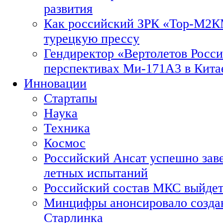
развития
Как российский ЗРК «Тор-М2
турецкую прессу
Гендиректор «Вертолетов Росси
перспективах Ми-171А3 в Кита
Инновации
Стартапы
Наука
Техника
Космос
Российский Ансат успешно зав
летных испытаний
Российский состав МКС выйдет
Минцифры анонсировало созда
Старлинка