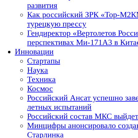
развития
Как российский ЗРК «Тор-М2
турецкую прессу
Гендиректор «Вертолетов Росси
перспективах Ми-171А3 в Кита
Инновации
Стартапы
Наука
Техника
Космос
Российский Ансат успешно зав
летных испытаний
Российский состав МКС выйдет
Минцифры анонсировало созда
Старлинка