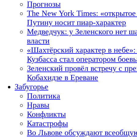
Прогнозы
The New York Times: «открытое
Путину носит пиар-характер
Медведчук: у Зеленского нет ш
власти
«Шахтёрский характер в небе»:
Кузбасса стал оператором боев
Зеленский провёл встречу с пр
Кобахидзе в Ереване
Забугорье
Политика
Нравы
Конфликты
Катастрофы
Во Львове обсуждают всеобщую