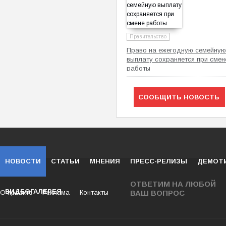
Правительство
Право на ежегодную семейную
выплату сохраняется при смен
работы
СООБЩИТЬ НОВОСТЬ
НОВОСТИ
СТАТЬИ
МНЕНИЯ
ПРЕСС-РЕЛИЗЫ
ДЕМОТ
ОТВЕТИМ НА ЛЮБОЙ
ВИДЕОГАЛЕРЕЯ
О проекте
Реклама
Контакты
ВАШ ВОПРОС