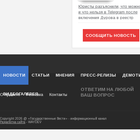
Юристы разъяснили, что можн
и что нельзя в Telegram после
включения Дурова в реестр
Росфинмониторинга
СООБЩИТЬ НОВОСТЬ
НОВОСТИ
СТАТЬИ
МНЕНИЯ
ПРЕСС-РЕЛИЗЫ
ДЕМОТ
ОТВЕТИМ НА ЛЮБОЙ
ВИДЕОГАЛЕРЕЯ
О проекте
Реклама
Контакты
ВАШ ВОПРОС
Copyright 2026 @ «Государственные Вести» - ин
Разработка сайта
- WAYDEV