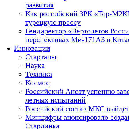
развития
Как российский ЗРК «Тор-М2
турецкую прессу
Гендиректор «Вертолетов Росси
перспективах Ми-171А3 в Кита
Инновации
Стартапы
Наука
Техника
Космос
Российский Ансат успешно зав
летных испытаний
Российский состав МКС выйдет
Минцифры анонсировало созда
Старлинка