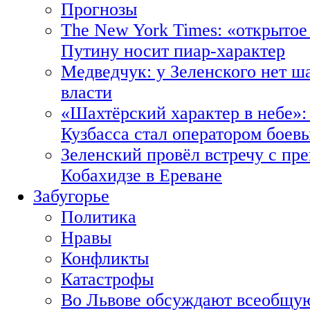
Прогнозы
The New York Times: «открытое
Путину носит пиар-характер
Медведчук: у Зеленского нет ш
власти
«Шахтёрский характер в небе»:
Кузбасса стал оператором боев
Зеленский провёл встречу с пр
Кобахидзе в Ереване
Забугорье
Политика
Нравы
Конфликты
Катастрофы
Во Львове обсуждают всеобщую