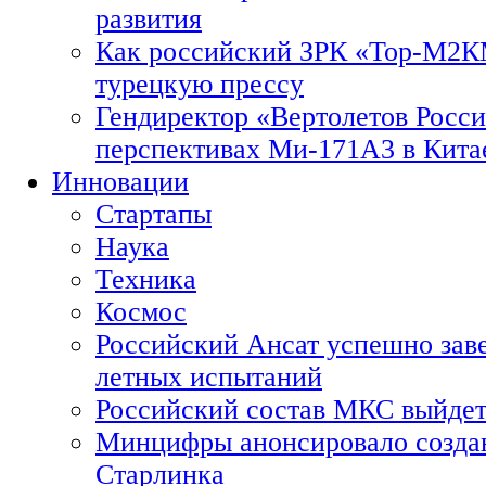
развития
Как российский ЗРК «Тор-М2
турецкую прессу
Гендиректор «Вертолетов Росси
перспективах Ми-171А3 в Кита
Инновации
Стартапы
Наука
Техника
Космос
Российский Ансат успешно зав
летных испытаний
Российский состав МКС выйдет
Минцифры анонсировало созда
Старлинка