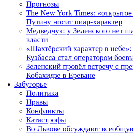
Прогнозы
The New York Times: «открытое
Путину носит пиар-характер
Медведчук: у Зеленского нет ш
власти
«Шахтёрский характер в небе»:
Кузбасса стал оператором боев
Зеленский провёл встречу с пр
Кобахидзе в Ереване
Забугорье
Политика
Нравы
Конфликты
Катастрофы
Во Львове обсуждают всеобщую